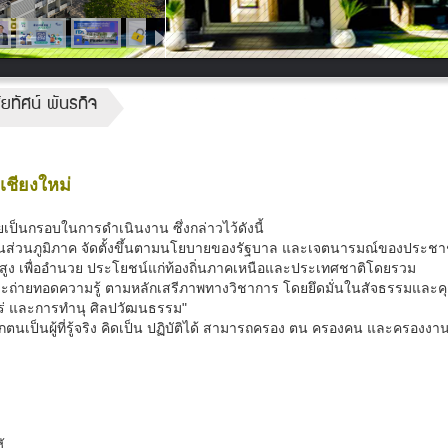
ยทัศน์ พันธกิจ
เชียงใหม่
ป็นกรอบในการดำเนินงาน ซึ่งกล่าวไว้ดังนี้
รกในส่วนภูมิภาค จัดตั้งขึ้นตามนโยบายของรัฐบาล และเจตนารมณ์ของประ
้นสูง เพื่ออำนวย ประโยชน์แก่ท้องถิ่นภาคเหนือและประเทศชาติโดยรวม
ย และถ่ายทอดความรู้ ตามหลักเสรีภาพทางวิชาการ โดยยึดมั่นในสัจธรรมและ
พร่ และการทำนุ ศิลปวัฒนธรรม"
กตนเป็นผู้ที่รู้จริง คิดเป็น ปฏิบัติได้ สามารถครอง ตน ครองคน และครองงา