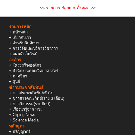
<<
รายการ Banner ทั้งหมด
>>
รายการหลัก
+
หน้าหลัก
+
เกี่ยวกับเรา
+
สำหรับนักศึกษา
+
การวิจัยและบริการวิชาการ
+
แผนผังเว็บไซต์
องค์กร
+
โครงสร้างองค์กร
+
สำนักงานคณะวิทยาศาสตร์
+
ภาควิชา
+
ศูนย์
ข่าวประชาสัมพันธ์
+
ข่าวประชาสัมพันธ์ทั่วไป
+
ข่าวสารคณะวิทย์(ราย 3 เดือน)
+
ข่าวกิจกรรม(รายปักษ์)
+
เรื่องน่ารู้จาก มช.
+
Cliping News
+
Science Media
หลักสูตร
+
ปริญญาตรี