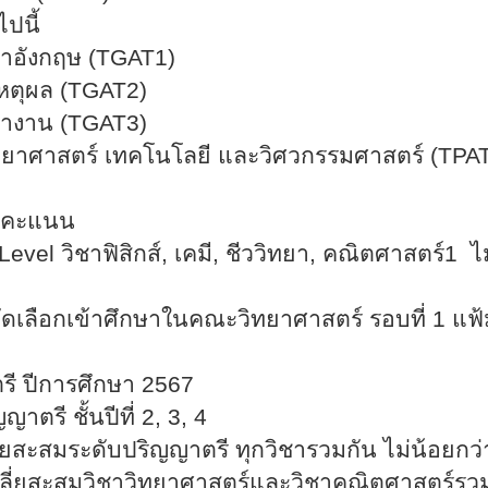
ปนี้
าอังกฤษ (
TGAT1)
หตุผล (
TGAT2)
ำงาน (
TGAT3)
ยาศาสตร์ เทคโนโลยี และวิศวกรรมศาสตร์ (
TPAT
คะแนน
Level
วิชาฟิสิกส์
,
เคมี
,
ชีววิทยา
,
คณิตศาสตร์
1
ไม
คัดเลือกเข้าศึกษาในคณะวิทยาศาสตร์ รอบที่
1
แฟ้
ปีการศึกษา
256
7
ญาตรี ชั้นปีที่
2, 3, 4
ี่ยสะสมระดับปริญญาตรี ทุกวิชารวมกัน ไม่น้อยกว
ฉลี่ยสะสมวิชาวิทยาศาสตร์และวิชาคณิตศาสตร์รวม