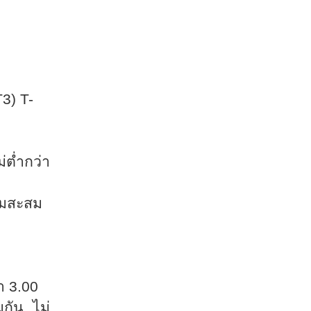
3) T-
่ต่ำกว่า
มสะสม
่า
3.00
กัน ไม่