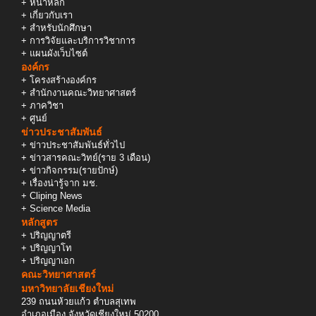
+
หน้าหลัก
+
เกี่ยวกับเรา
+
สำหรับนักศึกษา
+
การวิจัยและบริการวิชาการ
+
แผนผังเว็บไซต์
องค์กร
+
โครงสร้างองค์กร
+
สำนักงานคณะวิทยาศาสตร์
+
ภาควิชา
+
ศูนย์
ข่าวประชาสัมพันธ์
+
ข่าวประชาสัมพันธ์ทั่วไป
+
ข่าวสารคณะวิทย์(ราย 3 เดือน)
+
ข่าวกิจกรรม(รายปักษ์)
+
เรื่องน่ารู้จาก มช.
+
Cliping News
+
Science Media
หลักสูตร
+
ปริญญาตรี
+
ปริญญาโท
+
ปริญญาเอก
คณะวิทยาศาสตร์
มหาวิทยาลัยเชียงใหม่
239 ถนนห้วยแก้ว ตำบลสุเทพ
อำเภอเมือง จังหวัดเชียงใหม่ 50200