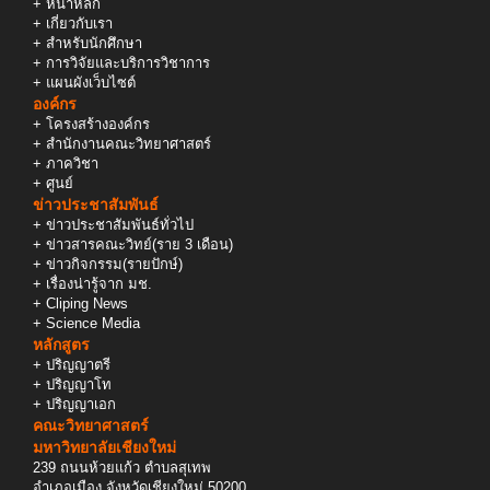
+
หน้าหลัก
+
เกี่ยวกับเรา
+
สำหรับนักศึกษา
+
การวิจัยและบริการวิชาการ
+
แผนผังเว็บไซต์
องค์กร
+
โครงสร้างองค์กร
+
สำนักงานคณะวิทยาศาสตร์
+
ภาควิชา
+
ศูนย์
ข่าวประชาสัมพันธ์
+
ข่าวประชาสัมพันธ์ทั่วไป
+
ข่าวสารคณะวิทย์(ราย 3 เดือน)
+
ข่าวกิจกรรม(รายปักษ์)
+
เรื่องน่ารู้จาก มช.
+
Cliping News
+
Science Media
หลักสูตร
+
ปริญญาตรี
+
ปริญญาโท
+
ปริญญาเอก
คณะวิทยาศาสตร์
มหาวิทยาลัยเชียงใหม่
239 ถนนห้วยแก้ว ตำบลสุเทพ
อำเภอเมือง จังหวัดเชียงใหม่ 50200