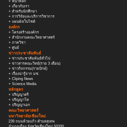
+
หน้าหลัก
+
เกี่ยวกับเรา
+
สำหรับนักศึกษา
+
การวิจัยและบริการวิชาการ
+
แผนผังเว็บไซต์
องค์กร
+
โครงสร้างองค์กร
+
สำนักงานคณะวิทยาศาสตร์
+
ภาควิชา
+
ศูนย์
ข่าวประชาสัมพันธ์
+
ข่าวประชาสัมพันธ์ทั่วไป
+
ข่าวสารคณะวิทย์(ราย 3 เดือน)
+
ข่าวกิจกรรม(รายปักษ์)
+
เรื่องน่ารู้จาก มช.
+
Cliping News
+
Science Media
หลักสูตร
+
ปริญญาตรี
+
ปริญญาโท
+
ปริญญาเอก
คณะวิทยาศาสตร์
มหาวิทยาลัยเชียงใหม่
239 ถนนห้วยแก้ว ตำบลสุเทพ
อำเภอเมือง จังหวัดเชียงใหม่ 50200