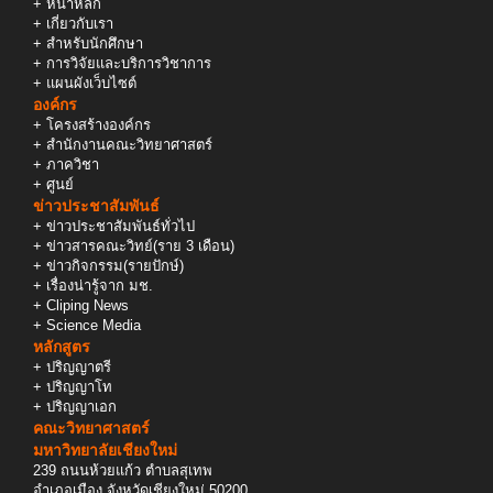
+
หน้าหลัก
+
เกี่ยวกับเรา
+
สำหรับนักศึกษา
+
การวิจัยและบริการวิชาการ
+
แผนผังเว็บไซต์
องค์กร
+
โครงสร้างองค์กร
+
สำนักงานคณะวิทยาศาสตร์
+
ภาควิชา
+
ศูนย์
ข่าวประชาสัมพันธ์
+
ข่าวประชาสัมพันธ์ทั่วไป
+
ข่าวสารคณะวิทย์(ราย 3 เดือน)
+
ข่าวกิจกรรม(รายปักษ์)
+
เรื่องน่ารู้จาก มช.
+
Cliping News
+
Science Media
หลักสูตร
+
ปริญญาตรี
+
ปริญญาโท
+
ปริญญาเอก
คณะวิทยาศาสตร์
มหาวิทยาลัยเชียงใหม่
239 ถนนห้วยแก้ว ตำบลสุเทพ
อำเภอเมือง จังหวัดเชียงใหม่ 50200