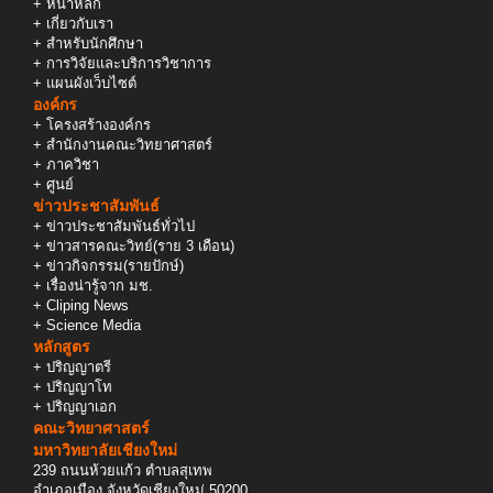
+
หน้าหลัก
+
เกี่ยวกับเรา
+
สำหรับนักศึกษา
+
การวิจัยและบริการวิชาการ
+
แผนผังเว็บไซต์
องค์กร
+
โครงสร้างองค์กร
+
สำนักงานคณะวิทยาศาสตร์
+
ภาควิชา
+
ศูนย์
ข่าวประชาสัมพันธ์
+
ข่าวประชาสัมพันธ์ทั่วไป
+
ข่าวสารคณะวิทย์(ราย 3 เดือน)
+
ข่าวกิจกรรม(รายปักษ์)
+
เรื่องน่ารู้จาก มช.
+
Cliping News
+
Science Media
หลักสูตร
+
ปริญญาตรี
+
ปริญญาโท
+
ปริญญาเอก
คณะวิทยาศาสตร์
มหาวิทยาลัยเชียงใหม่
239 ถนนห้วยแก้ว ตำบลสุเทพ
อำเภอเมือง จังหวัดเชียงใหม่ 50200