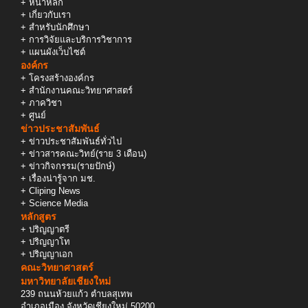
+
หน้าหลัก
+
เกี่ยวกับเรา
+
สำหรับนักศึกษา
+
การวิจัยและบริการวิชาการ
+
แผนผังเว็บไซต์
องค์กร
+
โครงสร้างองค์กร
+
สำนักงานคณะวิทยาศาสตร์
+
ภาควิชา
+
ศูนย์
ข่าวประชาสัมพันธ์
+
ข่าวประชาสัมพันธ์ทั่วไป
+
ข่าวสารคณะวิทย์(ราย 3 เดือน)
+
ข่าวกิจกรรม(รายปักษ์)
+
เรื่องน่ารู้จาก มช.
+
Cliping News
+
Science Media
หลักสูตร
+
ปริญญาตรี
+
ปริญญาโท
+
ปริญญาเอก
คณะวิทยาศาสตร์
มหาวิทยาลัยเชียงใหม่
239 ถนนห้วยแก้ว ตำบลสุเทพ
อำเภอเมือง จังหวัดเชียงใหม่ 50200