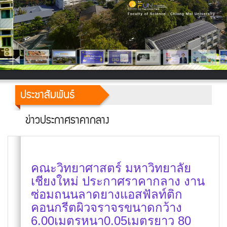
ประชาสัมพันธ์
ข่าวประกาศราคากลาง
คณะวิทยาศาสตร์ มหาวิทยาลัย
เชียงใหม่ ประกาศราคากลาง งาน
ซ่อมถนนลาดยางแอสฟัลท์ติก
คอนกรีตผิวจราจรขนาดกว้าง
6.00เมตรหนา0.05เมตรยาว 80