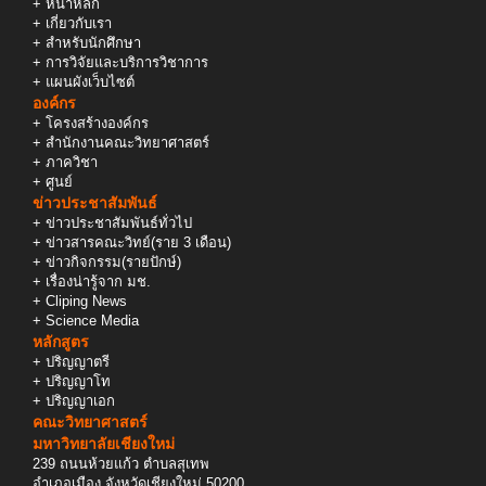
+
หน้าหลัก
+
เกี่ยวกับเรา
+
สำหรับนักศึกษา
+
การวิจัยและบริการวิชาการ
+
แผนผังเว็บไซต์
องค์กร
+
โครงสร้างองค์กร
+
สำนักงานคณะวิทยาศาสตร์
+
ภาควิชา
+
ศูนย์
ข่าวประชาสัมพันธ์
+
ข่าวประชาสัมพันธ์ทั่วไป
+
ข่าวสารคณะวิทย์(ราย 3 เดือน)
+
ข่าวกิจกรรม(รายปักษ์)
+
เรื่องน่ารู้จาก มช.
+
Cliping News
+
Science Media
หลักสูตร
+
ปริญญาตรี
+
ปริญญาโท
+
ปริญญาเอก
คณะวิทยาศาสตร์
มหาวิทยาลัยเชียงใหม่
239 ถนนห้วยแก้ว ตำบลสุเทพ
อำเภอเมือง จังหวัดเชียงใหม่ 50200