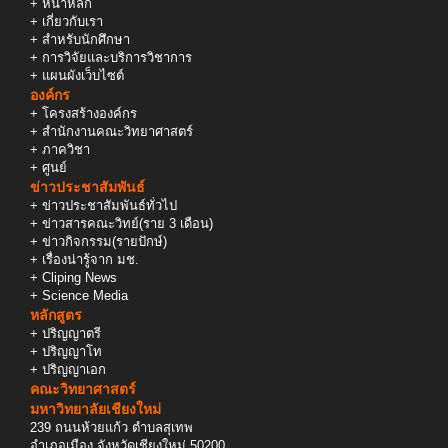
+
หน้าหลัก
+
เกี่ยวกับเรา
+
สำหรับนักศึกษา
+
การวิจัยและบริการวิชาการ
+
แผนผังเว็บไซต์
องค์กร
+
โครงสร้างองค์กร
+
สำนักงานคณะวิทยาศาสตร์
+
ภาควิชา
+
ศูนย์
ข่าวประชาสัมพันธ์
+
ข่าวประชาสัมพันธ์ทั่วไป
+
ข่าวสารคณะวิทย์(ราย 3 เดือน)
+
ข่าวกิจกรรม(รายปักษ์)
+
เรื่องน่ารู้จาก มช.
+
Cliping News
+
Science Media
หลักสูตร
+
ปริญญาตรี
+
ปริญญาโท
+
ปริญญาเอก
คณะวิทยาศาสตร์
มหาวิทยาลัยเชียงใหม่
239 ถนนห้วยแก้ว ตำบลสุเทพ
อำเภอเมือง จังหวัดเชียงใหม่ 50200