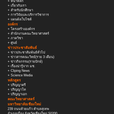
+
หน้าหลัก
+
เกี่ยวกับเรา
+
สำหรับนักศึกษา
+
การวิจัยและบริการวิชาการ
+
แผนผังเว็บไซต์
องค์กร
+
โครงสร้างองค์กร
+
สำนักงานคณะวิทยาศาสตร์
+
ภาควิชา
+
ศูนย์
ข่าวประชาสัมพันธ์
+
ข่าวประชาสัมพันธ์ทั่วไป
+
ข่าวสารคณะวิทย์(ราย 3 เดือน)
+
ข่าวกิจกรรม(รายปักษ์)
+
เรื่องน่ารู้จาก มช.
+
Cliping News
+
Science Media
หลักสูตร
+
ปริญญาตรี
+
ปริญญาโท
+
ปริญญาเอก
คณะวิทยาศาสตร์
มหาวิทยาลัยเชียงใหม่
239 ถนนห้วยแก้ว ตำบลสุเทพ
อำเภอเมือง จังหวัดเชียงใหม่ 50200