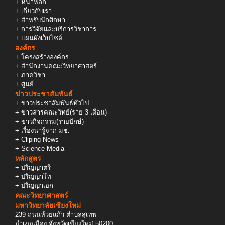
+
หน้าหลัก
+
เกี่ยวกับเรา
+
สำหรับนักศึกษา
+
การวิจัยและบริการวิชาการ
+
แผนผังเว็บไซต์
องค์กร
+
โครงสร้างองค์กร
+
สำนักงานคณะวิทยาศาสตร์
+
ภาควิชา
+
ศูนย์
ข่าวประชาสัมพันธ์
+
ข่าวประชาสัมพันธ์ทั่วไป
+
ข่าวสารคณะวิทย์(ราย 3 เดือน)
+
ข่าวกิจกรรม(รายปักษ์)
+
เรื่องน่ารู้จาก มช.
+
Cliping News
+
Science Media
หลักสูตร
+
ปริญญาตรี
+
ปริญญาโท
+
ปริญญาเอก
คณะวิทยาศาสตร์
มหาวิทยาลัยเชียงใหม่
239 ถนนห้วยแก้ว ตำบลสุเทพ
อำเภอเมือง จังหวัดเชียงใหม่ 50200