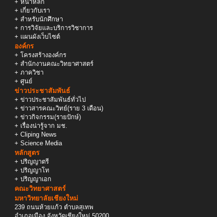
+
หน้าหลัก
+
เกี่ยวกับเรา
+
สำหรับนักศึกษา
+
การวิจัยและบริการวิชาการ
+
แผนผังเว็บไซต์
องค์กร
+
โครงสร้างองค์กร
+
สำนักงานคณะวิทยาศาสตร์
+
ภาควิชา
+
ศูนย์
ข่าวประชาสัมพันธ์
+
ข่าวประชาสัมพันธ์ทั่วไป
+
ข่าวสารคณะวิทย์(ราย 3 เดือน)
+
ข่าวกิจกรรม(รายปักษ์)
+
เรื่องน่ารู้จาก มช.
+
Cliping News
+
Science Media
หลักสูตร
+
ปริญญาตรี
+
ปริญญาโท
+
ปริญญาเอก
คณะวิทยาศาสตร์
มหาวิทยาลัยเชียงใหม่
239 ถนนห้วยแก้ว ตำบลสุเทพ
อำเภอเมือง จังหวัดเชียงใหม่ 50200