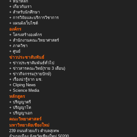
+
หน้าหลัก
+
เกี่ยวกับเรา
+
สำหรับนักศึกษา
+
การวิจัยและบริการวิชาการ
+
แผนผังเว็บไซต์
องค์กร
+
โครงสร้างองค์กร
+
สำนักงานคณะวิทยาศาสตร์
+
ภาควิชา
+
ศูนย์
ข่าวประชาสัมพันธ์
+
ข่าวประชาสัมพันธ์ทั่วไป
+
ข่าวสารคณะวิทย์(ราย 3 เดือน)
+
ข่าวกิจกรรม(รายปักษ์)
+
เรื่องน่ารู้จาก มช.
+
Cliping News
+
Science Media
หลักสูตร
+
ปริญญาตรี
+
ปริญญาโท
+
ปริญญาเอก
คณะวิทยาศาสตร์
มหาวิทยาลัยเชียงใหม่
239 ถนนห้วยแก้ว ตำบลสุเทพ
อำเภอเมือง จังหวัดเชียงใหม่ 50200