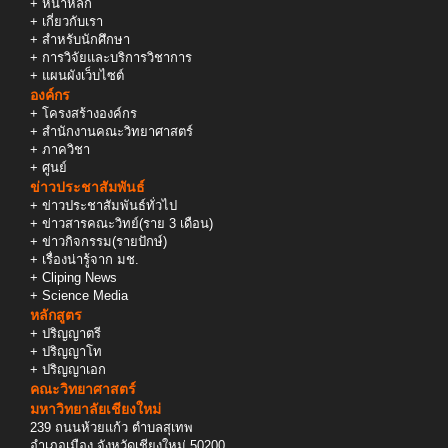
+
หน้าหลัก
+
เกี่ยวกับเรา
+
สำหรับนักศึกษา
+
การวิจัยและบริการวิชาการ
+
แผนผังเว็บไซต์
องค์กร
+
โครงสร้างองค์กร
+
สำนักงานคณะวิทยาศาสตร์
+
ภาควิชา
+
ศูนย์
ข่าวประชาสัมพันธ์
+
ข่าวประชาสัมพันธ์ทั่วไป
+
ข่าวสารคณะวิทย์(ราย 3 เดือน)
+
ข่าวกิจกรรม(รายปักษ์)
+
เรื่องน่ารู้จาก มช.
+
Cliping News
+
Science Media
หลักสูตร
+
ปริญญาตรี
+
ปริญญาโท
+
ปริญญาเอก
คณะวิทยาศาสตร์
มหาวิทยาลัยเชียงใหม่
239 ถนนห้วยแก้ว ตำบลสุเทพ
อำเภอเมือง จังหวัดเชียงใหม่ 50200