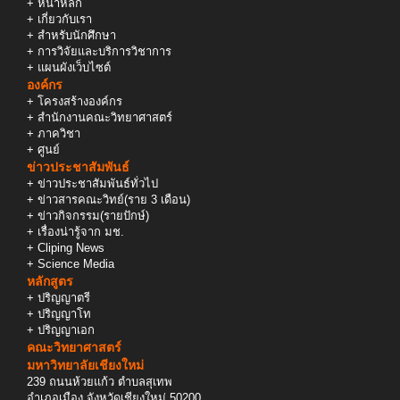
+
หน้าหลัก
+
เกี่ยวกับเรา
+
สำหรับนักศึกษา
+
การวิจัยและบริการวิชาการ
+
แผนผังเว็บไซต์
องค์กร
+
โครงสร้างองค์กร
+
สำนักงานคณะวิทยาศาสตร์
+
ภาควิชา
+
ศูนย์
ข่าวประชาสัมพันธ์
+
ข่าวประชาสัมพันธ์ทั่วไป
+
ข่าวสารคณะวิทย์(ราย 3 เดือน)
+
ข่าวกิจกรรม(รายปักษ์)
+
เรื่องน่ารู้จาก มช.
+
Cliping News
+
Science Media
หลักสูตร
+
ปริญญาตรี
+
ปริญญาโท
+
ปริญญาเอก
คณะวิทยาศาสตร์
มหาวิทยาลัยเชียงใหม่
239 ถนนห้วยแก้ว ตำบลสุเทพ
อำเภอเมือง จังหวัดเชียงใหม่ 50200