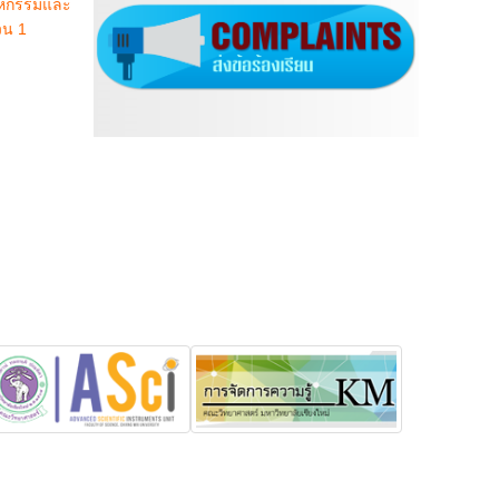
าหกรรมและ
วน 1