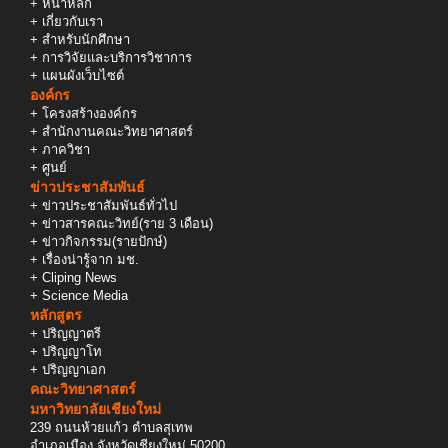
+
หน้าหลัก
+
เกี่ยวกับเรา
+
สำหรับนักศึกษา
+
การวิจัยและบริการวิชาการ
+
แผนผังเว็บไซต์
องค์กร
+
โครงสร้างองค์กร
+
สำนักงานคณะวิทยาศาสตร์
+
ภาควิชา
+
ศูนย์
ข่าวประชาสัมพันธ์
+
ข่าวประชาสัมพันธ์ทั่วไป
+
ข่าวสารคณะวิทย์(ราย 3 เดือน)
+
ข่าวกิจกรรม(รายปักษ์)
+
เรื่องน่ารู้จาก มช.
+
Cliping News
+
Science Media
หลักสูตร
+
ปริญญาตรี
+
ปริญญาโท
+
ปริญญาเอก
คณะวิทยาศาสตร์
มหาวิทยาลัยเชียงใหม่
239 ถนนห้วยแก้ว ตำบลสุเทพ
อำเภอเมือง จังหวัดเชียงใหม่ 50200