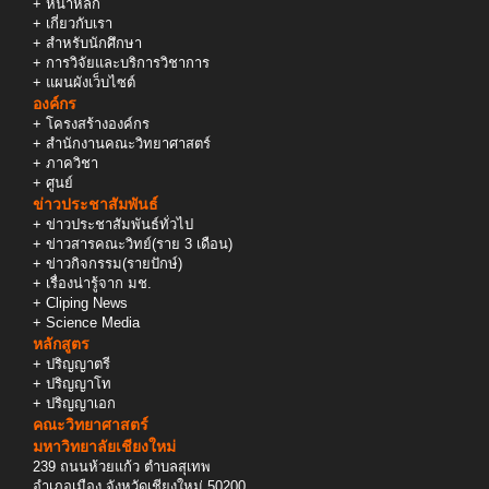
+
หน้าหลัก
+
เกี่ยวกับเรา
+
สำหรับนักศึกษา
+
การวิจัยและบริการวิชาการ
+
แผนผังเว็บไซต์
องค์กร
+
โครงสร้างองค์กร
+
สำนักงานคณะวิทยาศาสตร์
+
ภาควิชา
+
ศูนย์
ข่าวประชาสัมพันธ์
+
ข่าวประชาสัมพันธ์ทั่วไป
+
ข่าวสารคณะวิทย์(ราย 3 เดือน)
+
ข่าวกิจกรรม(รายปักษ์)
+
เรื่องน่ารู้จาก มช.
+
Cliping News
+
Science Media
หลักสูตร
+
ปริญญาตรี
+
ปริญญาโท
+
ปริญญาเอก
คณะวิทยาศาสตร์
มหาวิทยาลัยเชียงใหม่
239 ถนนห้วยแก้ว ตำบลสุเทพ
อำเภอเมือง จังหวัดเชียงใหม่ 50200