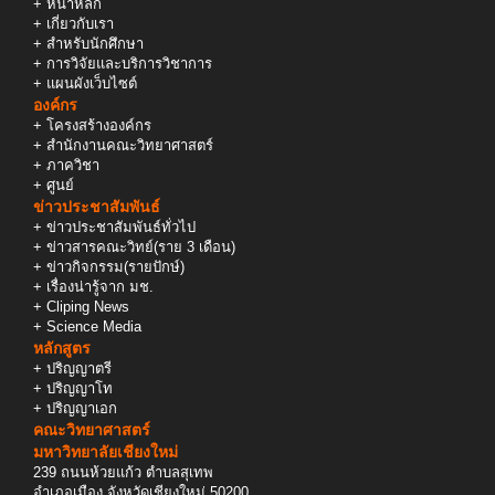
+
หน้าหลัก
+
เกี่ยวกับเรา
+
สำหรับนักศึกษา
+
การวิจัยและบริการวิชาการ
+
แผนผังเว็บไซต์
องค์กร
+
โครงสร้างองค์กร
+
สำนักงานคณะวิทยาศาสตร์
+
ภาควิชา
+
ศูนย์
ข่าวประชาสัมพันธ์
+
ข่าวประชาสัมพันธ์ทั่วไป
+
ข่าวสารคณะวิทย์(ราย 3 เดือน)
+
ข่าวกิจกรรม(รายปักษ์)
+
เรื่องน่ารู้จาก มช.
+
Cliping News
+
Science Media
หลักสูตร
+
ปริญญาตรี
+
ปริญญาโท
+
ปริญญาเอก
คณะวิทยาศาสตร์
มหาวิทยาลัยเชียงใหม่
239 ถนนห้วยแก้ว ตำบลสุเทพ
อำเภอเมือง จังหวัดเชียงใหม่ 50200