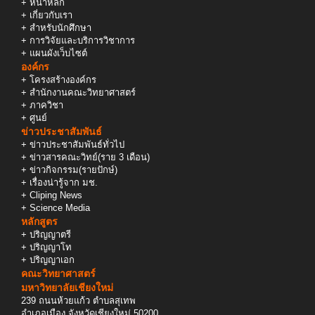
+
หน้าหลัก
+
เกี่ยวกับเรา
+
สำหรับนักศึกษา
+
การวิจัยและบริการวิชาการ
+
แผนผังเว็บไซต์
องค์กร
+
โครงสร้างองค์กร
+
สำนักงานคณะวิทยาศาสตร์
+
ภาควิชา
+
ศูนย์
ข่าวประชาสัมพันธ์
+
ข่าวประชาสัมพันธ์ทั่วไป
+
ข่าวสารคณะวิทย์(ราย 3 เดือน)
+
ข่าวกิจกรรม(รายปักษ์)
+
เรื่องน่ารู้จาก มช.
+
Cliping News
+
Science Media
หลักสูตร
+
ปริญญาตรี
+
ปริญญาโท
+
ปริญญาเอก
คณะวิทยาศาสตร์
มหาวิทยาลัยเชียงใหม่
239 ถนนห้วยแก้ว ตำบลสุเทพ
อำเภอเมือง จังหวัดเชียงใหม่ 50200