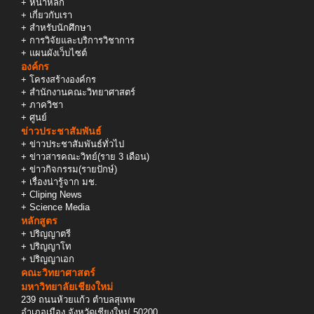
+
หน้าหลัก
+
เกี่ยวกับเรา
+
สำหรับนักศึกษา
+
การวิจัยและบริการวิชาการ
+
แผนผังเว็บไซต์
องค์กร
+
โครงสร้างองค์กร
+
สำนักงานคณะวิทยาศาสตร์
+
ภาควิชา
+
ศูนย์
ข่าวประชาสัมพันธ์
+
ข่าวประชาสัมพันธ์ทั่วไป
+
ข่าวสารคณะวิทย์(ราย 3 เดือน)
+
ข่าวกิจกรรม(รายปักษ์)
+
เรื่องน่ารู้จาก มช.
+
Cliping News
+
Science Media
หลักสูตร
+
ปริญญาตรี
+
ปริญญาโท
+
ปริญญาเอก
คณะวิทยาศาสตร์
มหาวิทยาลัยเชียงใหม่
239 ถนนห้วยแก้ว ตำบลสุเทพ
อำเภอเมือง จังหวัดเชียงใหม่ 50200