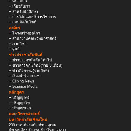
+
หน้าหลัก
+
เกี่ยวกับเรา
+
สำหรับนักศึกษา
+
การวิจัยและบริการวิชาการ
+
แผนผังเว็บไซต์
องค์กร
+
โครงสร้างองค์กร
+
สำนักงานคณะวิทยาศาสตร์
+
ภาควิชา
+
ศูนย์
ข่าวประชาสัมพันธ์
+
ข่าวประชาสัมพันธ์ทั่วไป
+
ข่าวสารคณะวิทย์(ราย 3 เดือน)
+
ข่าวกิจกรรม(รายปักษ์)
+
เรื่องน่ารู้จาก มช.
+
Cliping News
+
Science Media
หลักสูตร
+
ปริญญาตรี
+
ปริญญาโท
+
ปริญญาเอก
คณะวิทยาศาสตร์
มหาวิทยาลัยเชียงใหม่
239 ถนนห้วยแก้ว ตำบลสุเทพ
อำเภอเมือง จังหวัดเชียงใหม่ 50200