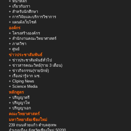
+
หน้าหลัก
+
เกี่ยวกับเรา
+
สำหรับนักศึกษา
+
การวิจัยและบริการวิชาการ
+
แผนผังเว็บไซต์
องค์กร
+
โครงสร้างองค์กร
+
สำนักงานคณะวิทยาศาสตร์
+
ภาควิชา
+
ศูนย์
ข่าวประชาสัมพันธ์
+
ข่าวประชาสัมพันธ์ทั่วไป
+
ข่าวสารคณะวิทย์(ราย 3 เดือน)
+
ข่าวกิจกรรม(รายปักษ์)
+
เรื่องน่ารู้จาก มช.
+
Cliping News
+
Science Media
หลักสูตร
+
ปริญญาตรี
+
ปริญญาโท
+
ปริญญาเอก
คณะวิทยาศาสตร์
มหาวิทยาลัยเชียงใหม่
239 ถนนห้วยแก้ว ตำบลสุเทพ
อำเภอเมือง จังหวัดเชียงใหม่ 50200