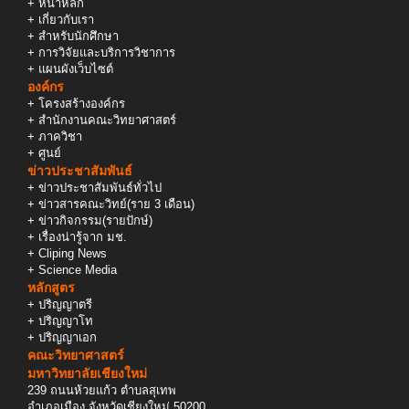
+
หน้าหลัก
+
เกี่ยวกับเรา
+
สำหรับนักศึกษา
+
การวิจัยและบริการวิชาการ
+
แผนผังเว็บไซต์
องค์กร
+
โครงสร้างองค์กร
+
สำนักงานคณะวิทยาศาสตร์
+
ภาควิชา
+
ศูนย์
ข่าวประชาสัมพันธ์
+
ข่าวประชาสัมพันธ์ทั่วไป
+
ข่าวสารคณะวิทย์(ราย 3 เดือน)
+
ข่าวกิจกรรม(รายปักษ์)
+
เรื่องน่ารู้จาก มช.
+
Cliping News
+
Science Media
หลักสูตร
+
ปริญญาตรี
+
ปริญญาโท
+
ปริญญาเอก
คณะวิทยาศาสตร์
มหาวิทยาลัยเชียงใหม่
239 ถนนห้วยแก้ว ตำบลสุเทพ
อำเภอเมือง จังหวัดเชียงใหม่ 50200