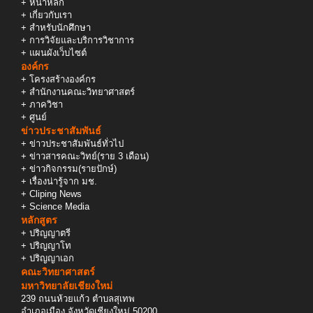
+
หน้าหลัก
+
เกี่ยวกับเรา
+
สำหรับนักศึกษา
+
การวิจัยและบริการวิชาการ
+
แผนผังเว็บไซต์
องค์กร
+
โครงสร้างองค์กร
+
สำนักงานคณะวิทยาศาสตร์
+
ภาควิชา
+
ศูนย์
ข่าวประชาสัมพันธ์
+
ข่าวประชาสัมพันธ์ทั่วไป
+
ข่าวสารคณะวิทย์(ราย 3 เดือน)
+
ข่าวกิจกรรม(รายปักษ์)
+
เรื่องน่ารู้จาก มช.
+
Cliping News
+
Science Media
หลักสูตร
+
ปริญญาตรี
+
ปริญญาโท
+
ปริญญาเอก
คณะวิทยาศาสตร์
มหาวิทยาลัยเชียงใหม่
239 ถนนห้วยแก้ว ตำบลสุเทพ
อำเภอเมือง จังหวัดเชียงใหม่ 50200