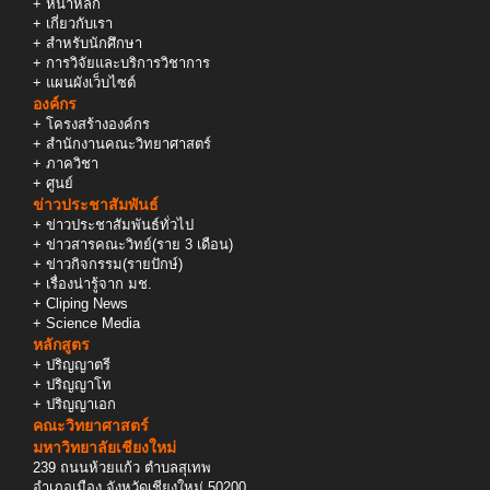
+
หน้าหลัก
+
เกี่ยวกับเรา
+
สำหรับนักศึกษา
+
การวิจัยและบริการวิชาการ
+
แผนผังเว็บไซต์
องค์กร
+
โครงสร้างองค์กร
+
สำนักงานคณะวิทยาศาสตร์
+
ภาควิชา
+
ศูนย์
ข่าวประชาสัมพันธ์
+
ข่าวประชาสัมพันธ์ทั่วไป
+
ข่าวสารคณะวิทย์(ราย 3 เดือน)
+
ข่าวกิจกรรม(รายปักษ์)
+
เรื่องน่ารู้จาก มช.
+
Cliping News
+
Science Media
หลักสูตร
+
ปริญญาตรี
+
ปริญญาโท
+
ปริญญาเอก
คณะวิทยาศาสตร์
มหาวิทยาลัยเชียงใหม่
239 ถนนห้วยแก้ว ตำบลสุเทพ
อำเภอเมือง จังหวัดเชียงใหม่ 50200