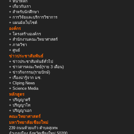
+
หน้าหลัก
+
เกี่ยวกับเรา
+
สำหรับนักศึกษา
+
การวิจัยและบริการวิชาการ
+
แผนผังเว็บไซต์
องค์กร
+
โครงสร้างองค์กร
+
สำนักงานคณะวิทยาศาสตร์
+
ภาควิชา
+
ศูนย์
ข่าวประชาสัมพันธ์
+
ข่าวประชาสัมพันธ์ทั่วไป
+
ข่าวสารคณะวิทย์(ราย 3 เดือน)
+
ข่าวกิจกรรม(รายปักษ์)
+
เรื่องน่ารู้จาก มช.
+
Cliping News
+
Science Media
หลักสูตร
+
ปริญญาตรี
+
ปริญญาโท
+
ปริญญาเอก
คณะวิทยาศาสตร์
มหาวิทยาลัยเชียงใหม่
239 ถนนห้วยแก้ว ตำบลสุเทพ
อำเภอเมือง จังหวัดเชียงใหม่ 50200