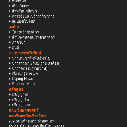
+
หน้าหลัก
+
เกี่ยวกับเรา
+
สำหรับนักศึกษา
+
การวิจัยและบริการวิชาการ
+
แผนผังเว็บไซต์
องค์กร
+
โครงสร้างองค์กร
+
สำนักงานคณะวิทยาศาสตร์
+
ภาควิชา
+
ศูนย์
ข่าวประชาสัมพันธ์
+
ข่าวประชาสัมพันธ์ทั่วไป
+
ข่าวสารคณะวิทย์(ราย 3 เดือน)
+
ข่าวกิจกรรม(รายปักษ์)
+
เรื่องน่ารู้จาก มช.
+
Cliping News
+
Science Media
หลักสูตร
+
ปริญญาตรี
+
ปริญญาโท
+
ปริญญาเอก
คณะวิทยาศาสตร์
มหาวิทยาลัยเชียงใหม่
239 ถนนห้วยแก้ว ตำบลสุเทพ
อำเภอเมือง จังหวัดเชียงใหม่ 50200