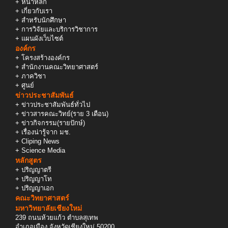
+
หน้าหลัก
+
เกี่ยวกับเรา
+
สำหรับนักศึกษา
+
การวิจัยและบริการวิชาการ
+
แผนผังเว็บไซต์
องค์กร
+
โครงสร้างองค์กร
+
สำนักงานคณะวิทยาศาสตร์
+
ภาควิชา
+
ศูนย์
ข่าวประชาสัมพันธ์
+
ข่าวประชาสัมพันธ์ทั่วไป
+
ข่าวสารคณะวิทย์(ราย 3 เดือน)
+
ข่าวกิจกรรม(รายปักษ์)
+
เรื่องน่ารู้จาก มช.
+
Cliping News
+
Science Media
หลักสูตร
+
ปริญญาตรี
+
ปริญญาโท
+
ปริญญาเอก
คณะวิทยาศาสตร์
มหาวิทยาลัยเชียงใหม่
239 ถนนห้วยแก้ว ตำบลสุเทพ
อำเภอเมือง จังหวัดเชียงใหม่ 50200