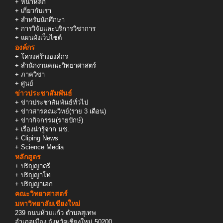
+
หน้าหลัก
+
เกี่ยวกับเรา
+
สำหรับนักศึกษา
+
การวิจัยและบริการวิชาการ
+
แผนผังเว็บไซต์
องค์กร
+
โครงสร้างองค์กร
+
สำนักงานคณะวิทยาศาสตร์
+
ภาควิชา
+
ศูนย์
ข่าวประชาสัมพันธ์
+
ข่าวประชาสัมพันธ์ทั่วไป
+
ข่าวสารคณะวิทย์(ราย 3 เดือน)
+
ข่าวกิจกรรม(รายปักษ์)
+
เรื่องน่ารู้จาก มช.
+
Cliping News
+
Science Media
หลักสูตร
+
ปริญญาตรี
+
ปริญญาโท
+
ปริญญาเอก
คณะวิทยาศาสตร์
มหาวิทยาลัยเชียงใหม่
239 ถนนห้วยแก้ว ตำบลสุเทพ
อำเภอเมือง จังหวัดเชียงใหม่ 50200