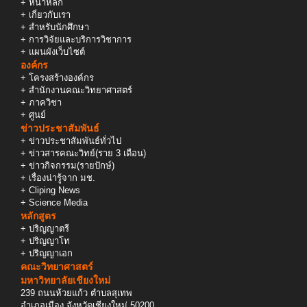
+
หน้าหลัก
+
เกี่ยวกับเรา
+
สำหรับนักศึกษา
+
การวิจัยและบริการวิชาการ
+
แผนผังเว็บไซต์
องค์กร
+
โครงสร้างองค์กร
+
สำนักงานคณะวิทยาศาสตร์
+
ภาควิชา
+
ศูนย์
ข่าวประชาสัมพันธ์
+
ข่าวประชาสัมพันธ์ทั่วไป
+
ข่าวสารคณะวิทย์(ราย 3 เดือน)
+
ข่าวกิจกรรม(รายปักษ์)
+
เรื่องน่ารู้จาก มช.
+
Cliping News
+
Science Media
หลักสูตร
+
ปริญญาตรี
+
ปริญญาโท
+
ปริญญาเอก
คณะวิทยาศาสตร์
มหาวิทยาลัยเชียงใหม่
239 ถนนห้วยแก้ว ตำบลสุเทพ
อำเภอเมือง จังหวัดเชียงใหม่ 50200