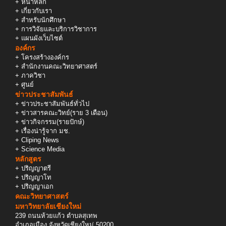
+
หน้าหลัก
+
เกี่ยวกับเรา
+
สำหรับนักศึกษา
+
การวิจัยและบริการวิชาการ
+
แผนผังเว็บไซต์
องค์กร
+
โครงสร้างองค์กร
+
สำนักงานคณะวิทยาศาสตร์
+
ภาควิชา
+
ศูนย์
ข่าวประชาสัมพันธ์
+
ข่าวประชาสัมพันธ์ทั่วไป
+
ข่าวสารคณะวิทย์(ราย 3 เดือน)
+
ข่าวกิจกรรม(รายปักษ์)
+
เรื่องน่ารู้จาก มช.
+
Cliping News
+
Science Media
หลักสูตร
+
ปริญญาตรี
+
ปริญญาโท
+
ปริญญาเอก
คณะวิทยาศาสตร์
มหาวิทยาลัยเชียงใหม่
239 ถนนห้วยแก้ว ตำบลสุเทพ
อำเภอเมือง จังหวัดเชียงใหม่ 50200