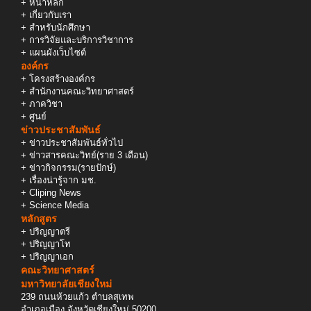
+
หน้าหลัก
+
เกี่ยวกับเรา
+
สำหรับนักศึกษา
+
การวิจัยและบริการวิชาการ
+
แผนผังเว็บไซต์
องค์กร
+
โครงสร้างองค์กร
+
สำนักงานคณะวิทยาศาสตร์
+
ภาควิชา
+
ศูนย์
ข่าวประชาสัมพันธ์
+
ข่าวประชาสัมพันธ์ทั่วไป
+
ข่าวสารคณะวิทย์(ราย 3 เดือน)
+
ข่าวกิจกรรม(รายปักษ์)
+
เรื่องน่ารู้จาก มช.
+
Cliping News
+
Science Media
หลักสูตร
+
ปริญญาตรี
+
ปริญญาโท
+
ปริญญาเอก
คณะวิทยาศาสตร์
มหาวิทยาลัยเชียงใหม่
239 ถนนห้วยแก้ว ตำบลสุเทพ
อำเภอเมือง จังหวัดเชียงใหม่ 50200