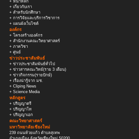
+
หน้าหลัก
+
เกี่ยวกับเรา
+
สำหรับนักศึกษา
+
การวิจัยและบริการวิชาการ
+
แผนผังเว็บไซต์
องค์กร
+
โครงสร้างองค์กร
+
สำนักงานคณะวิทยาศาสตร์
+
ภาควิชา
+
ศูนย์
ข่าวประชาสัมพันธ์
+
ข่าวประชาสัมพันธ์ทั่วไป
+
ข่าวสารคณะวิทย์(ราย 3 เดือน)
+
ข่าวกิจกรรม(รายปักษ์)
+
เรื่องน่ารู้จาก มช.
+
Cliping News
+
Science Media
หลักสูตร
+
ปริญญาตรี
+
ปริญญาโท
+
ปริญญาเอก
คณะวิทยาศาสตร์
มหาวิทยาลัยเชียงใหม่
239 ถนนห้วยแก้ว ตำบลสุเทพ
อำเภอเมือง จังหวัดเชียงใหม่ 50200