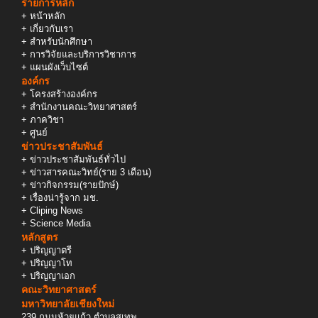
รายการหลัก
+
หน้าหลัก
+
เกี่ยวกับเรา
+
สำหรับนักศึกษา
+
การวิจัยและบริการวิชาการ
+
แผนผังเว็บไซต์
องค์กร
+
โครงสร้างองค์กร
+
สำนักงานคณะวิทยาศาสตร์
+
ภาควิชา
+
ศูนย์
ข่าวประชาสัมพันธ์
+
ข่าวประชาสัมพันธ์ทั่วไป
+
ข่าวสารคณะวิทย์(ราย 3 เดือน)
+
ข่าวกิจกรรม(รายปักษ์)
+
เรื่องน่ารู้จาก มช.
+
Cliping News
+
Science Media
หลักสูตร
+
ปริญญาตรี
+
ปริญญาโท
+
ปริญญาเอก
คณะวิทยาศาสตร์
มหาวิทยาลัยเชียงใหม่
239 ถนนห้วยแก้ว ตำบลสุเทพ