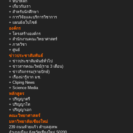
+
หน้าหลัก
+
เกี่ยวกับเรา
+
สำหรับนักศึกษา
+
การวิจัยและบริการวิชาการ
+
แผนผังเว็บไซต์
องค์กร
+
โครงสร้างองค์กร
+
สำนักงานคณะวิทยาศาสตร์
+
ภาควิชา
+
ศูนย์
ข่าวประชาสัมพันธ์
+
ข่าวประชาสัมพันธ์ทั่วไป
+
ข่าวสารคณะวิทย์(ราย 3 เดือน)
+
ข่าวกิจกรรม(รายปักษ์)
+
เรื่องน่ารู้จาก มช.
+
Cliping News
+
Science Media
หลักสูตร
+
ปริญญาตรี
+
ปริญญาโท
+
ปริญญาเอก
คณะวิทยาศาสตร์
มหาวิทยาลัยเชียงใหม่
239 ถนนห้วยแก้ว ตำบลสุเทพ
อำเภอเมือง จังหวัดเชียงใหม่ 50200