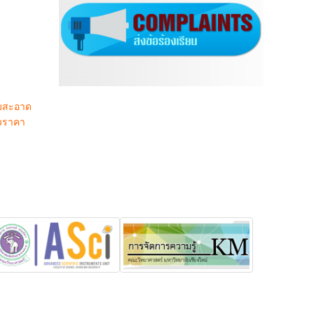
ามสะอาด
กวราคา