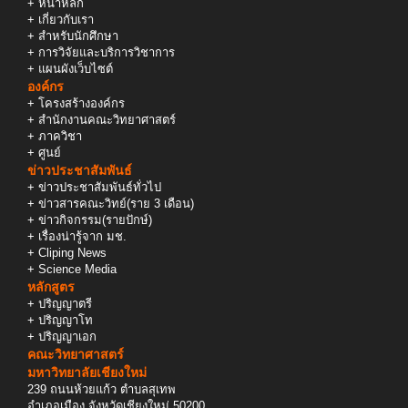
+
หน้าหลัก
+
เกี่ยวกับเรา
+
สำหรับนักศึกษา
+
การวิจัยและบริการวิชาการ
+
แผนผังเว็บไซต์
องค์กร
+
โครงสร้างองค์กร
+
สำนักงานคณะวิทยาศาสตร์
+
ภาควิชา
+
ศูนย์
ข่าวประชาสัมพันธ์
+
ข่าวประชาสัมพันธ์ทั่วไป
+
ข่าวสารคณะวิทย์(ราย 3 เดือน)
+
ข่าวกิจกรรม(รายปักษ์)
+
เรื่องน่ารู้จาก มช.
+
Cliping News
+
Science Media
หลักสูตร
+
ปริญญาตรี
+
ปริญญาโท
+
ปริญญาเอก
คณะวิทยาศาสตร์
มหาวิทยาลัยเชียงใหม่
239 ถนนห้วยแก้ว ตำบลสุเทพ
อำเภอเมือง จังหวัดเชียงใหม่ 50200