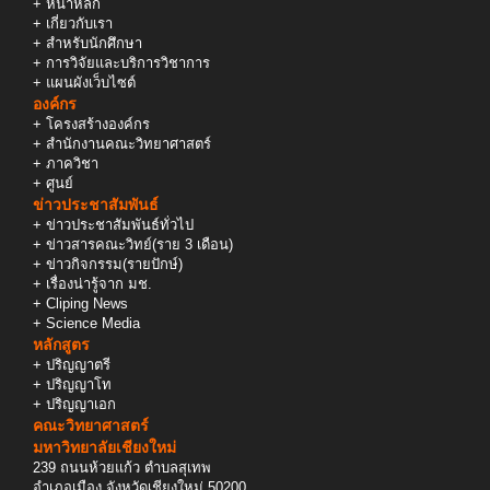
+
หน้าหลัก
+
เกี่ยวกับเรา
+
สำหรับนักศึกษา
+
การวิจัยและบริการวิชาการ
+
แผนผังเว็บไซต์
องค์กร
+
โครงสร้างองค์กร
+
สำนักงานคณะวิทยาศาสตร์
+
ภาควิชา
+
ศูนย์
ข่าวประชาสัมพันธ์
+
ข่าวประชาสัมพันธ์ทั่วไป
+
ข่าวสารคณะวิทย์(ราย 3 เดือน)
+
ข่าวกิจกรรม(รายปักษ์)
+
เรื่องน่ารู้จาก มช.
+
Cliping News
+
Science Media
หลักสูตร
+
ปริญญาตรี
+
ปริญญาโท
+
ปริญญาเอก
คณะวิทยาศาสตร์
มหาวิทยาลัยเชียงใหม่
239 ถนนห้วยแก้ว ตำบลสุเทพ
อำเภอเมือง จังหวัดเชียงใหม่ 50200