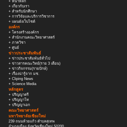
+
หน้าหลัก
+
เกี่ยวกับเรา
+
สำหรับนักศึกษา
+
การวิจัยและบริการวิชาการ
+
แผนผังเว็บไซต์
องค์กร
+
โครงสร้างองค์กร
+
สำนักงานคณะวิทยาศาสตร์
+
ภาควิชา
+
ศูนย์
ข่าวประชาสัมพันธ์
+
ข่าวประชาสัมพันธ์ทั่วไป
+
ข่าวสารคณะวิทย์(ราย 3 เดือน)
+
ข่าวกิจกรรม(รายปักษ์)
+
เรื่องน่ารู้จาก มช.
+
Cliping News
+
Science Media
หลักสูตร
+
ปริญญาตรี
+
ปริญญาโท
+
ปริญญาเอก
คณะวิทยาศาสตร์
มหาวิทยาลัยเชียงใหม่
239 ถนนห้วยแก้ว ตำบลสุเทพ
อำเภอเมือง จังหวัดเชียงใหม่ 50200