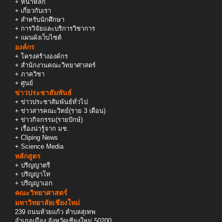
+
หน้าหลัก
+
เกี่ยวกับเรา
+
สำหรับนักศึกษา
+
การวิจัยและบริการวิชาการ
+
แผนผังเว็บไซต์
องค์กร
+
โครงสร้างองค์กร
+
สำนักงานคณะวิทยาศาสตร์
+
ภาควิชา
+
ศูนย์
ข่าวประชาสัมพันธ์
+
ข่าวประชาสัมพันธ์ทั่วไป
+
ข่าวสารคณะวิทย์(ราย 3 เดือน)
+
ข่าวกิจกรรม(รายปักษ์)
+
เรื่องน่ารู้จาก มช.
+
Cliping News
+
Science Media
หลักสูตร
+
ปริญญาตรี
+
ปริญญาโท
+
ปริญญาเอก
คณะวิทยาศาสตร์
มหาวิทยาลัยเชียงใหม่
239 ถนนห้วยแก้ว ตำบลสุเทพ
อำเภอเมือง จังหวัดเชียงใหม่ 50200