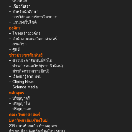
+
หน้าหลัก
+
เกี่ยวกับเรา
+
สำหรับนักศึกษา
+
การวิจัยและบริการวิชาการ
+
แผนผังเว็บไซต์
องค์กร
+
โครงสร้างองค์กร
+
สำนักงานคณะวิทยาศาสตร์
+
ภาควิชา
+
ศูนย์
ข่าวประชาสัมพันธ์
+
ข่าวประชาสัมพันธ์ทั่วไป
+
ข่าวสารคณะวิทย์(ราย 3 เดือน)
+
ข่าวกิจกรรม(รายปักษ์)
+
เรื่องน่ารู้จาก มช.
+
Cliping News
+
Science Media
หลักสูตร
+
ปริญญาตรี
+
ปริญญาโท
+
ปริญญาเอก
คณะวิทยาศาสตร์
มหาวิทยาลัยเชียงใหม่
239 ถนนห้วยแก้ว ตำบลสุเทพ
อำเภอเมือง จังหวัดเชียงใหม่ 50200