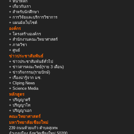
+
หน้าหลัก
+
เกี่ยวกับเรา
+
สำหรับนักศึกษา
+
การวิจัยและบริการวิชาการ
+
แผนผังเว็บไซต์
องค์กร
+
โครงสร้างองค์กร
+
สำนักงานคณะวิทยาศาสตร์
+
ภาควิชา
+
ศูนย์
ข่าวประชาสัมพันธ์
+
ข่าวประชาสัมพันธ์ทั่วไป
+
ข่าวสารคณะวิทย์(ราย 3 เดือน)
+
ข่าวกิจกรรม(รายปักษ์)
+
เรื่องน่ารู้จาก มช.
+
Cliping News
+
Science Media
หลักสูตร
+
ปริญญาตรี
+
ปริญญาโท
+
ปริญญาเอก
คณะวิทยาศาสตร์
มหาวิทยาลัยเชียงใหม่
239 ถนนห้วยแก้ว ตำบลสุเทพ
อำเภอเมือง จังหวัดเชียงใหม่ 50200