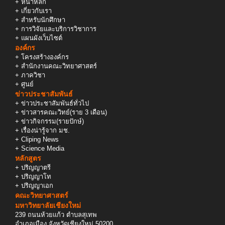
+
หน้าหลัก
+
เกี่ยวกับเรา
+
สำหรับนักศึกษา
+
การวิจัยและบริการวิชาการ
+
แผนผังเว็บไซต์
องค์กร
+
โครงสร้างองค์กร
+
สำนักงานคณะวิทยาศาสตร์
+
ภาควิชา
+
ศูนย์
ข่าวประชาสัมพันธ์
+
ข่าวประชาสัมพันธ์ทั่วไป
+
ข่าวสารคณะวิทย์(ราย 3 เดือน)
+
ข่าวกิจกรรม(รายปักษ์)
+
เรื่องน่ารู้จาก มช.
+
Cliping News
+
Science Media
หลักสูตร
+
ปริญญาตรี
+
ปริญญาโท
+
ปริญญาเอก
คณะวิทยาศาสตร์
มหาวิทยาลัยเชียงใหม่
239 ถนนห้วยแก้ว ตำบลสุเทพ
อำเภอเมือง จังหวัดเชียงใหม่ 50200