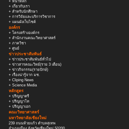
+
หน้าหลัก
+
เกี่ยวกับเรา
+
สำหรับนักศึกษา
+
การวิจัยและบริการวิชาการ
+
แผนผังเว็บไซต์
องค์กร
+
โครงสร้างองค์กร
+
สำนักงานคณะวิทยาศาสตร์
+
ภาควิชา
+
ศูนย์
ข่าวประชาสัมพันธ์
+
ข่าวประชาสัมพันธ์ทั่วไป
+
ข่าวสารคณะวิทย์(ราย 3 เดือน)
+
ข่าวกิจกรรม(รายปักษ์)
+
เรื่องน่ารู้จาก มช.
+
Cliping News
+
Science Media
หลักสูตร
+
ปริญญาตรี
+
ปริญญาโท
+
ปริญญาเอก
คณะวิทยาศาสตร์
มหาวิทยาลัยเชียงใหม่
239 ถนนห้วยแก้ว ตำบลสุเทพ
อำเภอเมือง จังหวัดเชียงใหม่ 50200