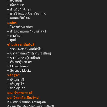
+
หน้าหลัก
+
เกี่ยวกับเรา
+
สำหรับนักศึกษา
+
การวิจัยและบริการวิชาการ
+
แผนผังเว็บไซต์
องค์กร
+
โครงสร้างองค์กร
+
สำนักงานคณะวิทยาศาสตร์
+
ภาควิชา
+
ศูนย์
ข่าวประชาสัมพันธ์
+
ข่าวประชาสัมพันธ์ทั่วไป
+
ข่าวสารคณะวิทย์(ราย 3 เดือน)
+
ข่าวกิจกรรม(รายปักษ์)
+
เรื่องน่ารู้จาก มช.
+
Cliping News
+
Science Media
หลักสูตร
+
ปริญญาตรี
+
ปริญญาโท
+
ปริญญาเอก
คณะวิทยาศาสตร์
มหาวิทยาลัยเชียงใหม่
239 ถนนห้วยแก้ว ตำบลสุเทพ
อำเภอเมือง จังหวัดเชียงใหม่ 50200