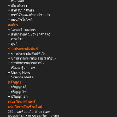
+
หน้าหลัก
+
เกี่ยวกับเรา
+
สำหรับนักศึกษา
+
การวิจัยและบริการวิชาการ
+
แผนผังเว็บไซต์
องค์กร
+
โครงสร้างองค์กร
+
สำนักงานคณะวิทยาศาสตร์
+
ภาควิชา
+
ศูนย์
ข่าวประชาสัมพันธ์
+
ข่าวประชาสัมพันธ์ทั่วไป
+
ข่าวสารคณะวิทย์(ราย 3 เดือน)
+
ข่าวกิจกรรม(รายปักษ์)
+
เรื่องน่ารู้จาก มช.
+
Cliping News
+
Science Media
หลักสูตร
+
ปริญญาตรี
+
ปริญญาโท
+
ปริญญาเอก
คณะวิทยาศาสตร์
มหาวิทยาลัยเชียงใหม่
239 ถนนห้วยแก้ว ตำบลสุเทพ
อำเภอเมือง จังหวัดเชียงใหม่ 50200