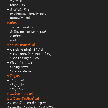
+
หน้าหลัก
+
เกี่ยวกับเรา
+
สำหรับนักศึกษา
+
การวิจัยและบริการวิชาการ
+
แผนผังเว็บไซต์
องค์กร
+
โครงสร้างองค์กร
+
สำนักงานคณะวิทยาศาสตร์
+
ภาควิชา
+
ศูนย์
ข่าวประชาสัมพันธ์
+
ข่าวประชาสัมพันธ์ทั่วไป
+
ข่าวสารคณะวิทย์(ราย 3 เดือน)
+
ข่าวกิจกรรม(รายปักษ์)
+
เรื่องน่ารู้จาก มช.
+
Cliping News
+
Science Media
หลักสูตร
+
ปริญญาตรี
+
ปริญญาโท
+
ปริญญาเอก
คณะวิทยาศาสตร์
มหาวิทยาลัยเชียงใหม่
239 ถนนห้วยแก้ว ตำบลสุเทพ
อำเภอเมือง จังหวัดเชียงใหม่ 50200